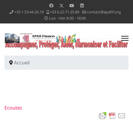
+33 1.53.44.20.19
+33 6.22.71.35.88
contact@apahf.org
Lun - Ven 8:30 - 18:00
Accueil
Ecoutez