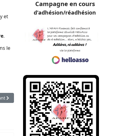
Campagne en cours
d'adhésion/réadhésion
y et
re
.
ns le
le suivant : Handicap et logements accessibles
ant