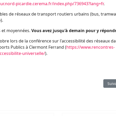
ur.nord-picardie.cerema.fr/index.php/736943?lang=fr
.
les de réseaux de transport routiers urbains (bus, tramwa
).
s et moyennées.
Vous avez jusqu'à demain pour y répond
bre lors de la conférence sur l'accessibilité des réseaux da
orts Publics à Clermont Ferrand (
https://www.rencontres-
essibilite-universelle/
).
présentation des cheminements en voirie
Artic
Suiv