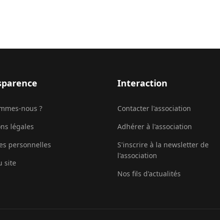
sparence
Interaction
ommes-nous ?
Contacter l'association
ns légales
Adhérer à l'association
s personnelles
S'inscrire à la newsletter de
l'association
u site
Nos fils d'actualités