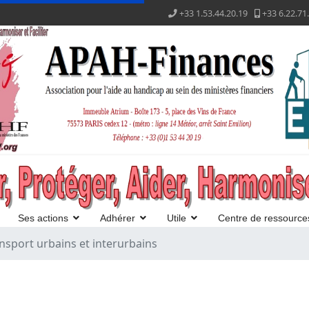
+33 1.53.44.20.19
+33 6.22.71
Ses actions
Adhérer
Utile
Centre de ressource
nsport urbains et interurbains