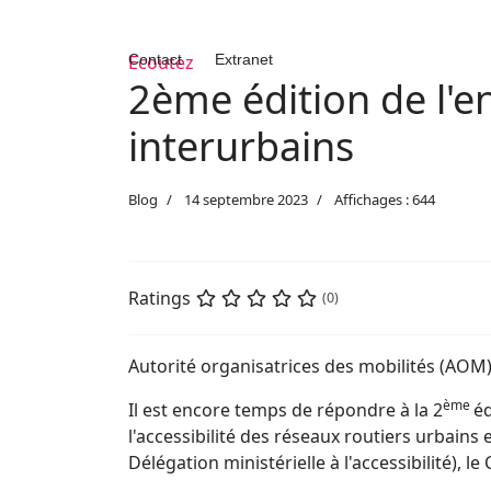
Contact
Ecoutez
Extranet
2ème édition de l'e
interurbains
Blog
14 septembre 2023
Affichages : 644
Ratings
(0)
Autorité organisatrices des mobilités (AOM)
ème
Il est encore temps de répondre à la 2
éd
l'accessibilité des réseaux routiers urbains 
Délégation ministérielle à l'accessibilité), 