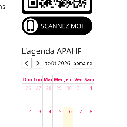
ns
L'agenda APAHF
août 2026
Semaine
Dim
Lun
Mar
Mer
Jeu
Ven
Sam
26
27
28
29
30
31
1
2
3
4
5
6
7
8