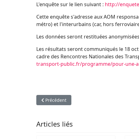
L'enquête sur le lien suivant :
http://enquete
Cette enquête s'adresse aux AOM responsab
métro) et l'interurbains (car, hors ferroviaire
Les données seront restituées anonymisée
Les résultats seront communiqués le 18 octo
cadre des Rencontres Nationales des Transp
transport-public.fr/programme/pour-une-acc
Article précédent : Lancement du GT sur la re
Précédent
Articles liés