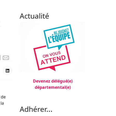
Actualité
t
Devenez délégué(e)
départemental(e)
 de
Filler 3
 la
Adhérer...