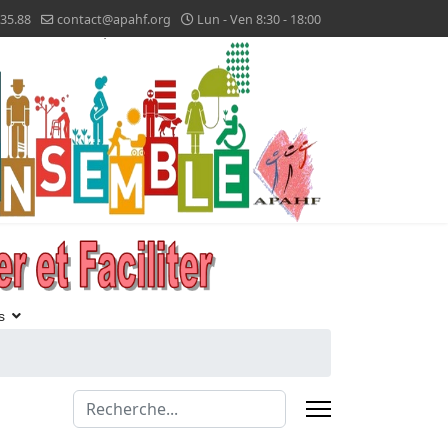
.35.88
contact@apahf.org
Lun - Ven 8:30 - 18:00
s
Valider
Type 2 or more characters for results.