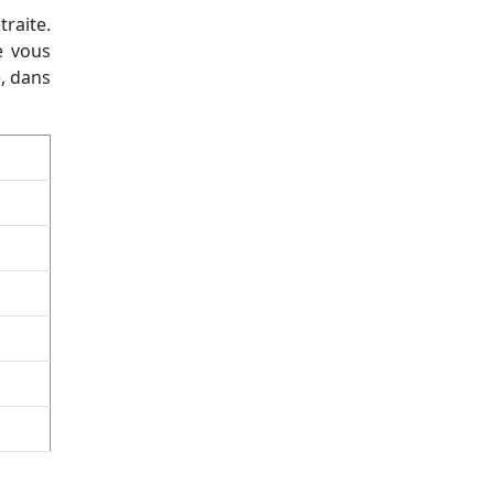
traite.
e vous
e, dans