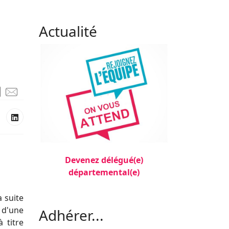
Actualité
Devenez délégué(e)
départemental(e)
Filler 3
a suite
 d'une
Adhérer...
 titre