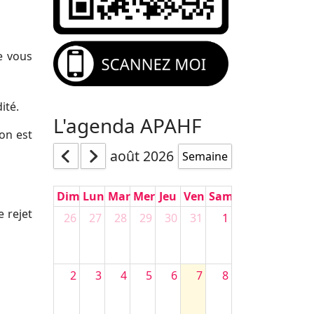
e vous
ité.
L'agenda APAHF
on est
août 2026
Semaine
Dim
Lun
Mar
Mer
Jeu
Ven
Sam
e rejet
26
27
28
29
30
31
1
2
3
4
5
6
7
8