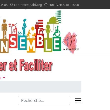
.35.88
contact@apahf.org
Lun - Ven 8:30 - 18:00
s
Valider
Type 2 or more characters for results.