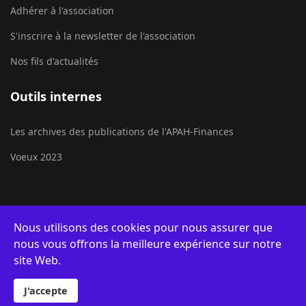
Adhérer à l'association
S'inscrire à la newsletter de l'association
Nos fils d'actualités
Outils internes
Les archives des publications de l'APAH-Finances
Voeux 2023
Nous utilisons des cookies pour nous assurer que
Statistiques
et
Fréquentation
© 2022 Asso. APAH-Finances
nous vous offrons la meilleure expérience sur notre
du Site Web
site Web.
© 2026 Your Company. Designed By
JoomShaper
Création
LM
lab
Qui sommes-
Mentions
Application du
J'accepte
2021
nous ?
légales
RGPD