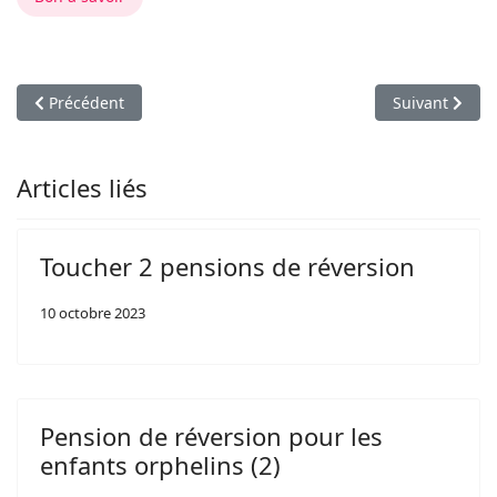
Article précédent : Parlement européen et handicap
Article suiva
Précédent
Suivant
Articles liés
Toucher 2 pensions de réversion
10 octobre 2023
Pension de réversion pour les
enfants orphelins (2)