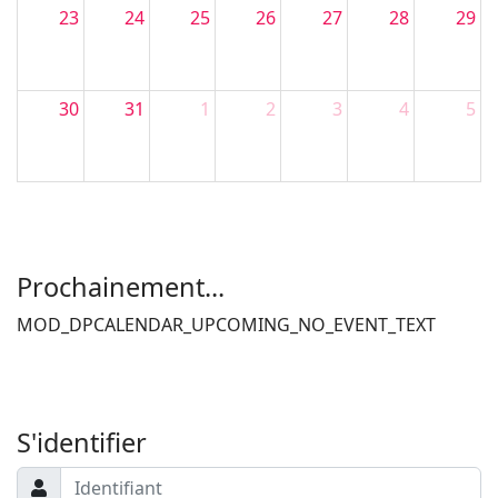
23
24
25
26
27
28
29
30
31
1
2
3
4
5
Filler 4
Filler 5
Prochainement...
MOD_DPCALENDAR_UPCOMING_NO_EVENT_TEXT
Filler 6
Filler 7
S'identifier