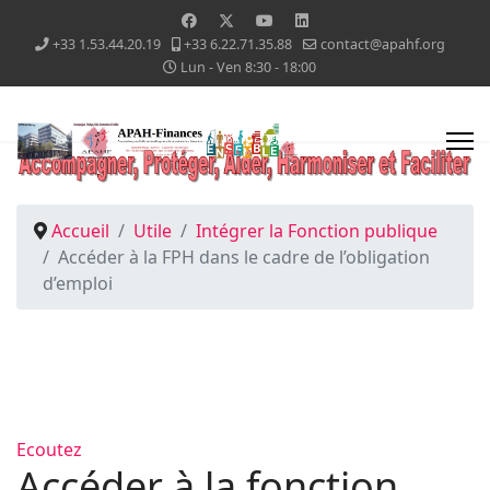
+33 1.53.44.20.19
+33 6.22.71.35.88
contact@apahf.org
Lun - Ven 8:30 - 18:00
Accueil
Utile
Intégrer la Fonction publique
Accéder à la FPH dans le cadre de l’obligation
d’emploi
Ecoutez
Accéder à la fonction