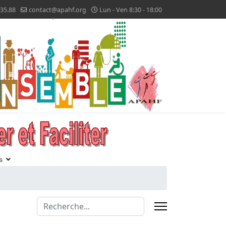
.35.88
contact@apahf.org
Lun - Ven 8:30 - 18:00
s
Valider
Type 2 or more characters for results.