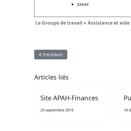
xxxxx
Le Groupe de travail « Assistance et aid
Article précédent : L'APAH-Finances est en deui
Précédent
Articles liés
Site APAH-Finances
Pu
25 septembre 2019
19 