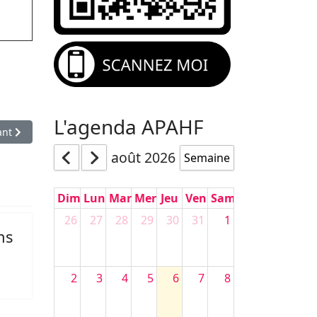
L'agenda APAHF
le suivant : Manifestations et représentation
ant
août 2026
Semaine
Dim
Lun
Mar
Mer
Jeu
Ven
Sam
26
27
28
29
30
31
1
ns
2
3
4
5
6
7
8