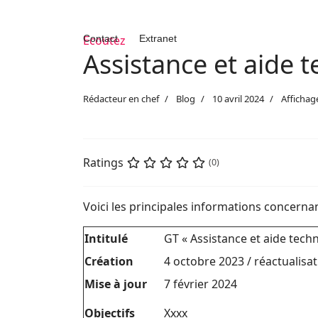
Contact
Ecoutez
Extranet
Assistance et aide 
Rédacteur en chef
Blog
10 avril 2024
Affichag
Ratings
(0)
Voici les principales informations concernan
Intitulé
GT « Assistance et aide tech
Création
4 octobre 2023 / réactualisa
Mise à jour
7 février 2024
Objectifs
Xxxx