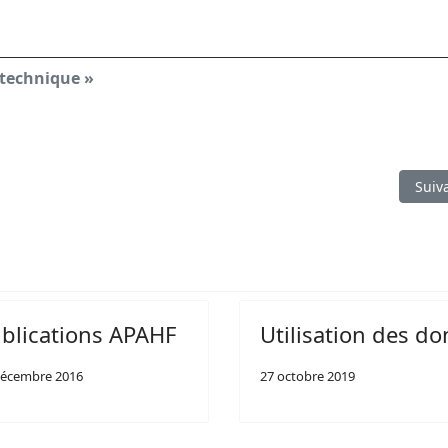
e technique »
l
Artic
Suiv
blications APAHF
Utilisation des do
décembre 2016
27 octobre 2019