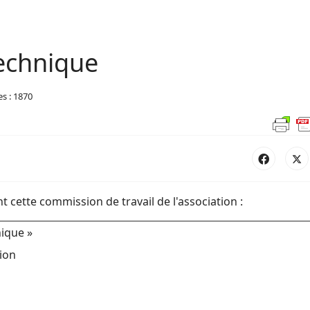
technique
es : 1870
t cette commission de travail de l'association :
nique »
tion