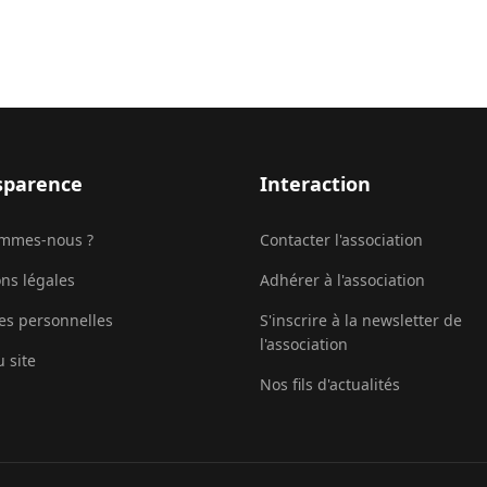
sparence
Interaction
ommes-nous ?
Contacter l'association
ns légales
Adhérer à l'association
s personnelles
S'inscrire à la newsletter de
l'association
u site
Nos fils d'actualités