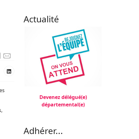
Actualité
es
Devenez délégué(e)
départemental(e)
s,
Filler 3
Adhérer...