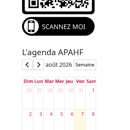
L'agenda APAHF
août 2026
Semaine
Dim
Lun
Mar
Mer
Jeu
Ven
Sam
26
27
28
29
30
31
1
2
3
4
5
6
7
8