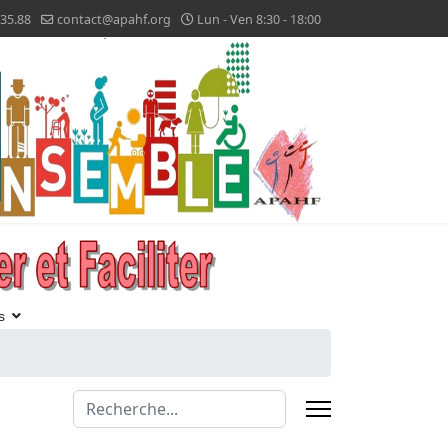
.35.88
contact@apahf.org
Lun - Ven 8:30 - 18:00
s
Valider
Type 2 or more characters for results.