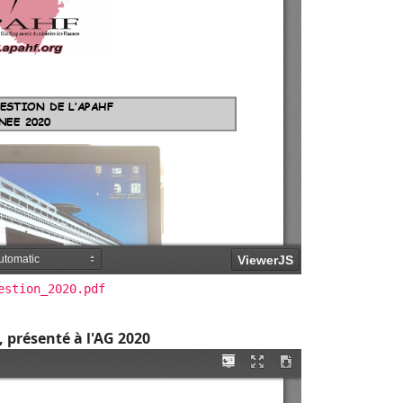
estion_2020.pdf
, présenté à l'AG 2020