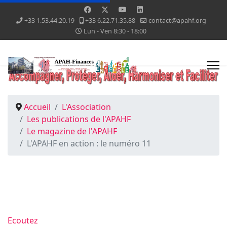
+33 1.53.44.20.19
+33 6.22.71.35.88
contact@apahf.org
Lun - Ven 8:30 - 18:00
Accueil
L'Association
Les publications de l'APAHF
Le magazine de l'APAHF
L'APAHF en action : le numéro 11
Ecoutez