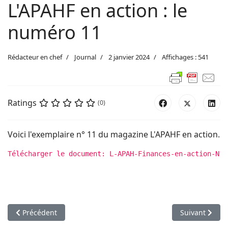
L'APAHF en action : le
numéro 11
Rédacteur en chef
Journal
2 janvier 2024
Affichages : 541
Ratings
(0)
Voici l'exemplaire n° 11 du magazine L'APAHF en action.
Télécharger le document: L-APAH-Finances-en-action-N11
Article précédent : L'APAHF en action : le numéro 12
Article suivan
Précédent
Suivant