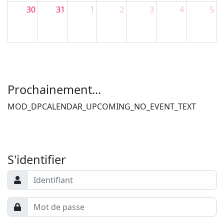
30
31
1
2
3
4
5
Filler 4
Filler 5
Prochainement...
MOD_DPCALENDAR_UPCOMING_NO_EVENT_TEXT
Filler 6
Filler 7
S'identifier