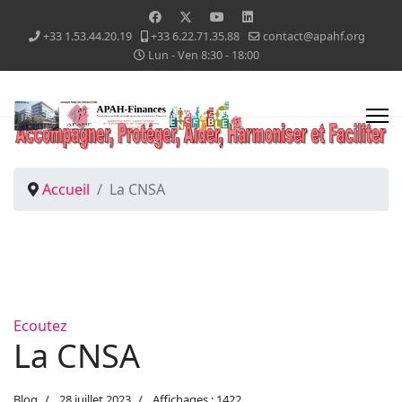
+33 1.53.44.20.19
+33 6.22.71.35.88
contact@apahf.org
Lun - Ven 8:30 - 18:00
Accueil
La CNSA
Ecoutez
La CNSA
Blog
28 juillet 2023
Affichages : 1422