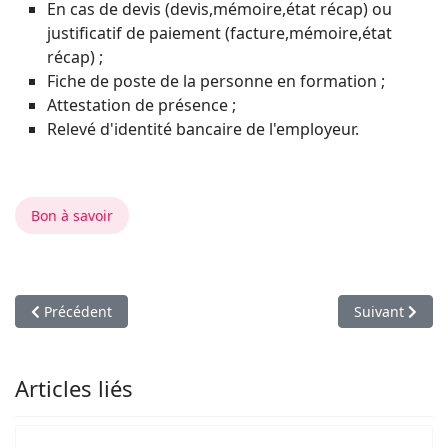
En cas de devis (devis,mémoire,état récap) ou
justificatif de paiement (facture,mémoire,état
récap) ;
Fiche de poste de la personne en formation ;
Attestation de présence ;
Relevé d'identité bancaire de l'employeur.
Bon à savoir
Article précédent : Acteurs au service des employeurs et des
Article suiva
Précédent
Suivant
Articles liés