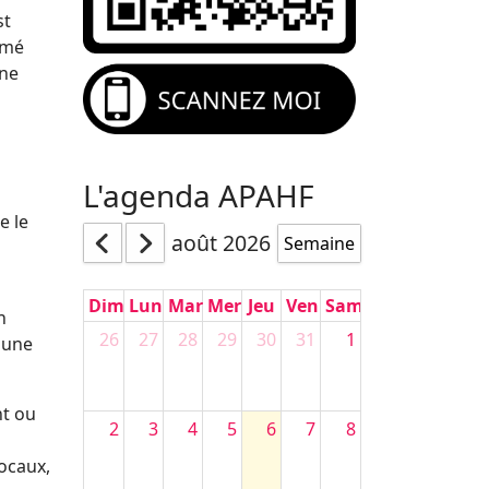
st
amé
ne
L'agenda APAHF
e le
août 2026
Semaine
Dim
Lun
Mar
Mer
Jeu
Ven
Sam
n
26
27
28
29
30
31
1
r une
nt ou
2
3
4
5
6
7
8
locaux,