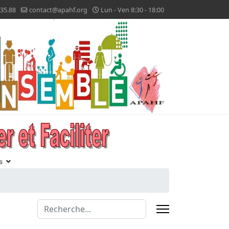
.35.88
contact@apahf.org
Lun - Ven 8:30 - 18:00
s
Valider
Type 2 or more characters for results.