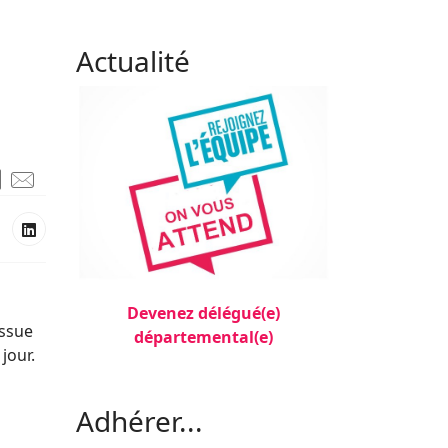
Actualité
Devenez délégué(e)
issue
départemental(e)
jour.
Filler 3
Adhérer...