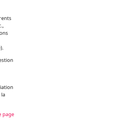
érents
.,
sons
).
estion
iation
 la
e page