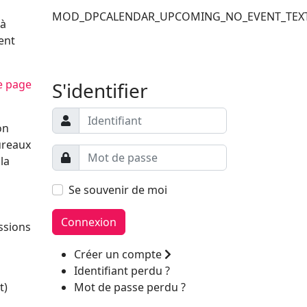
MOD_DPCALENDAR_UPCOMING_NO_EVENT_TEX
 à
Filler 6
ent
Filler 7
e page
S'identifier
on
bureaux
la
Se souvenir de moi
Connexion
ssions
Créer un compte
Identifiant perdu ?
t)
Mot de passe perdu ?