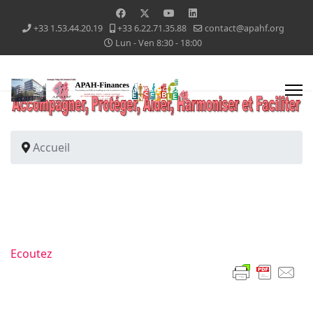
+33 1.53.44.20.19
+33 6.22.71.35.88
contact@apahf.org
Lun - Ven 8:30 - 18:00
Accueil
Ecoutez