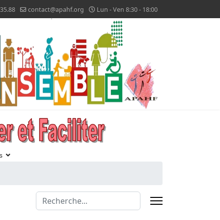
.35.88
contact@apahf.org
Lun - Ven 8:30 - 18:00
s
Valider
Type 2 or more characters for results.