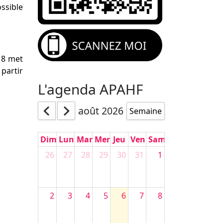
ossible
18 met
 partir
L'agenda APAHF
août 2026
Semaine
Dim
Lun
Mar
Mer
Jeu
Ven
Sam
26
27
28
29
30
31
1
2
3
4
5
6
7
8