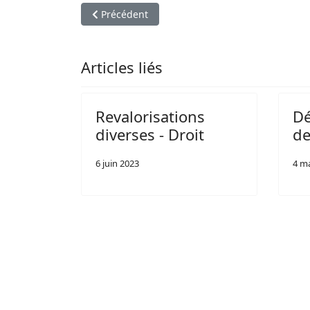
Article précédent : Fonction publique en chiffr
Précédent
Articles liés
Revalorisations
Dé
diverses - Droit
de
6 juin 2023
4 m