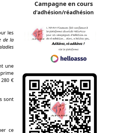
Campagne en cours
d'adhésion/réadhésion
our les
e de la
aladies
nt une
 prime
 280 €
es sont
her ce