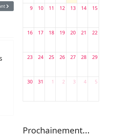
le suivant : Droit de vote des personnes handicapées mentales mises
ant
9
10
11
12
13
14
15
16
17
18
19
20
21
22
s
23
24
25
26
27
28
29
30
31
1
2
3
4
5
Filler 4
Filler 5
Prochainement...