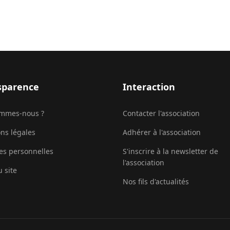
sparence
Interaction
ommes-nous ?
Contacter l'association
ns légales
Adhérer à l'association
s personnelles
S'inscrire à la newsletter de
l'association
u site
Nos fils d'actualités