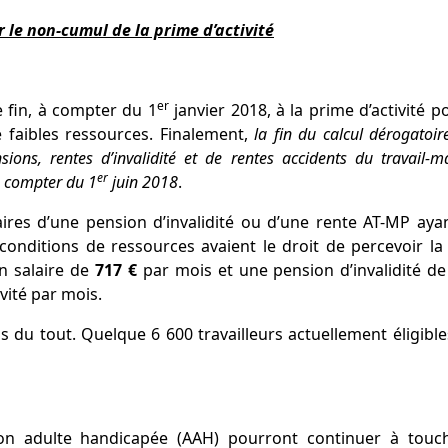
 le non-cumul de la prime d’activité
er
e fin, à compter du 1
janvier 2018, à la prime d’activité p
e faibles ressources. Finalement,
la fin du calcul dérogatoir
nsions
,
rentes d’invalidité et de rentes accidents du travail-m
er
 compter du 1
juin 2018
.
ires d’une pension d’invalidité ou d’une rente AT-MP aya
s conditions de ressources avaient le droit de percevoir la
un salaire de
717 €
par mois et une pension d’invalidité de
vité par mois.
us du tout. Quelque 6 600 travailleurs actuellement éligibl
ation adulte handicapée (AAH) pourront continuer à touc