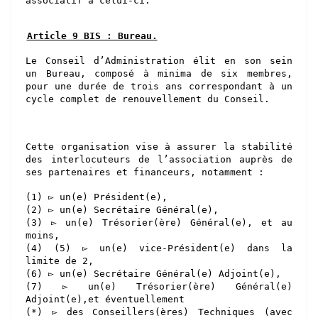
associatif à celui-ci.
Article 9 BIS : Bureau.
Le Conseil d’Administration élit en son sein
un Bureau, composé à minima de six membres,
pour une durée de trois ans correspondant à un
cycle complet de renouvellement du Conseil.
Cette organisation vise à assurer la stabilité
des interlocuteurs de l’association auprès de
ses partenaires et financeurs, notamment :
(1) ▻ un(e) Président(e),
(2) ▻ un(e) Secrétaire Général(e),
(3) ▻ un(e) Trésorier(ère) Général(e), et au
moins,
(4) (5) ▻ un(e) vice-Président(e) dans la
limite de 2,
(6) ▻ un(e) Secrétaire Général(e) Adjoint(e),
(7) ▻ un(e) Trésorier(ère) Général(e)
Adjoint(e),et éventuellement
(*) ▻ des Conseillers(ères) Techniques (avec