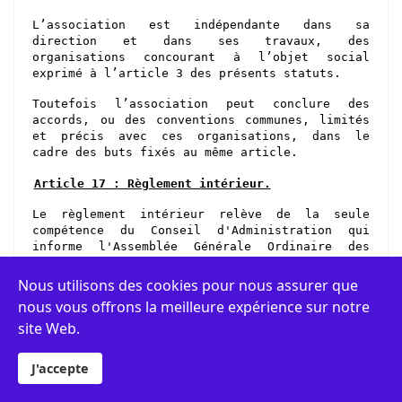
L’association est indépendante dans sa
direction et dans ses travaux, des
organisations concourant à l’objet social
exprimé à l’article 3 des présents statuts.
Toutefois l’association peut conclure des
accords, ou des conventions communes, limités
et précis avec ces organisations, dans le
cadre des buts fixés au même article.
Article 17 : Règlement intérieur.
Le règlement intérieur relève de la seule
compétence du Conseil d'Administration qui
informe l'Assemblée Générale Ordinaire des
modifications apportées.
Nous utilisons des cookies pour nous assurer que
TITRE III : ORGANISATION FINANCIÈRE.
nous vous offrons la meilleure expérience sur notre
site Web.
Article 1
8
: Ressources et dépenses.
J'accepte
Les ressources de l’association proviennent :
► des cotisations et souscriptions de ses
membres,