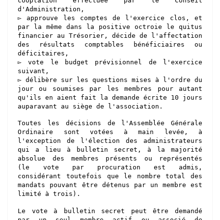
cooptation effectuée par le Conseil
d'Administration,
▻ approuve les comptes de l'exercice clos, et
par la même dans la positive octroie le quitus
financier au Trésorier, décide de l'affectation
des résultats comptables bénéficiaires ou
déficitaires,
▻ vote le budget prévisionnel de l'exercice
suivant,
▻ délibère sur les questions mises à l'ordre du
jour ou soumises par les membres pour autant
qu'ils en aient fait la demande écrite 10 jours
auparavant au siège de l'association.
Toutes les décisions de l'Assemblée Générale
Ordinaire sont votées à main levée, à
l'exception de l'élection des administrateurs
qui a lieu à bulletin secret, à la majorité
absolue des membres présents ou représentés
(le vote par procuration est admis,
considérant toutefois que le nombre total des
mandats pouvant être détenus par un membre est
limité à trois).
Le vote à bulletin secret peut être demandé
par un seul membre actif ou associé de