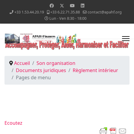
+33 1.53.44.20.19
+33 6.22.71.35.88
contact@apahf.org
Lun - Ven 8:30 - 18:00
Accueil
Son organisation
Documents juridiques
Règlement intérieur
Pages de menu
Ecoutez