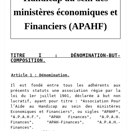
ministères économiques et
Financiers (APAHF)
TITRE I : DÉNOMINATION-BUT-
COMPOSITION.
Article 1 : Dénomination.
Il est fondé entre tous les adhérents aux
présents statuts une association régie par la
loi du 1er juillet 1901, déclarée à but non
lucratif, ayant pour titre : "Association Pour
l’Aide au Handicap au sein d
es
ministère
s
Economiques et
Financ
iers
", ou sigles "APAHF",
"A.P.A.H.F.", "APAH Finances", "A.P.A.H.
Finances", "APAH-Finances", "A.P.A.H.-
Finances".